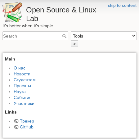
skip to content
Open Source & Linux
Lab
It's better when it's simple
>
Main
О нас
Новости
Студентам
Проекты
Наука
События
Участники
Links
Трекер
GitHub