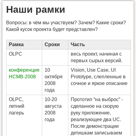
Наши рамки
Вопросы: в чём мы участвуем? Зачем? Какие сроки?
Какой кусок проекта будет представлен?
Рамка
Сроки
Часть
OLPC
весь проект, начиная с
первых сырых версий.
конференция
10
Vision, Use Case, UI
НСМВ-2008
октября
Prototype, слепленные в
2008
сочное и яркое описание
года
OLPC,
10-20
Прототип “на выброс” -
летний
августа
сделанное на скорую
лагерь
2008
руку приложение,
года
реализующее два UC.
После демонстрации
детишкам записываем