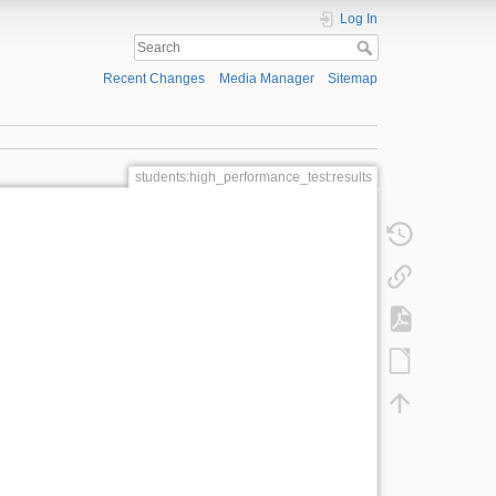
Log In
Recent Changes
Media Manager
Sitemap
students:high_performance_test:results