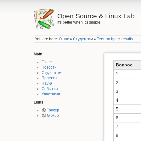
Open Source & Linux Lab
It's better when it's simple
You are here:
О нас
»
Студентам
»
Тест по hpc
»
results
Main
О нас
Вопрос
Новости
Студентам
1
Проекты
2
Наука
События
3
Участники
4
Links
5
Трекер
GitHub
6
7
8