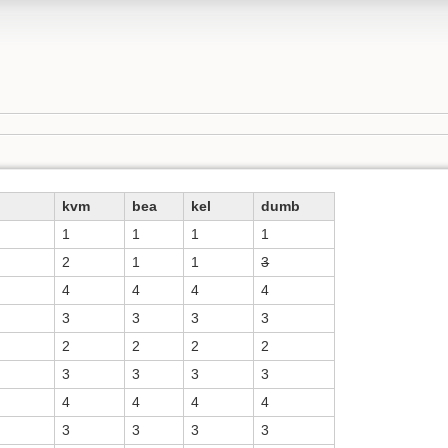
kvm
bea
kel
dumb
1
1
1
1
2
1
1
3
4
4
4
4
3
3
3
3
2
2
2
2
3
3
3
3
4
4
4
4
3
3
3
3