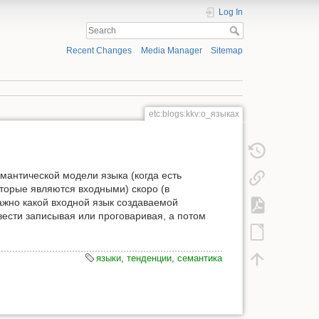
Log In
Recent Changes
Media Manager
Sitemap
etc:blogs:kkv:о_языках
мантической модели языка (когда есть
торые являются входными) скоро (в
важно какой входной язык создаваемой
ести записывая или проговаривая, а потом
языки
,
тенденции
,
семантика