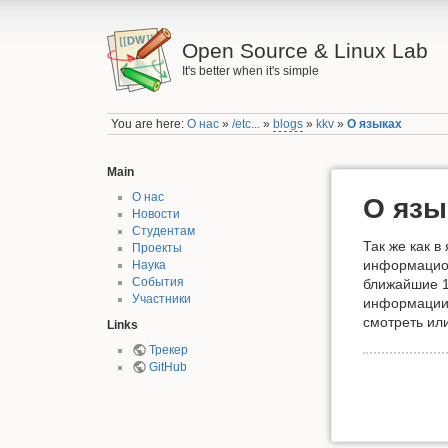
Open Source & Linux Lab
It's better when it's simple
You are here:
О нас
»
/etc...
»
blogs
»
kkv
»
О языках
Main
О нас
О язы
Новости
Студентам
Так же как 
Проекты
информацион
Наука
События
ближайшие 1
Участники
информации 
смотреть ил
Links
Трекер
GitHub