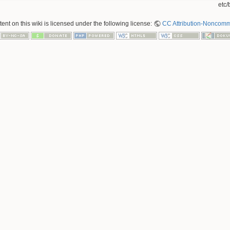
etc/
nt on this wiki is licensed under the following license:
CC Attribution-Noncomme