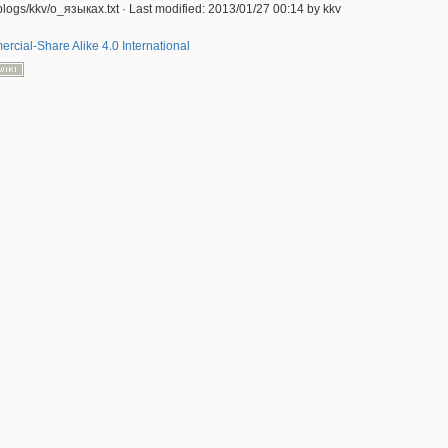
blogs/kkv/о_языках.txt
· Last modified: 2013/01/27 00:14 by
kkv
rcial-Share Alike 4.0 International