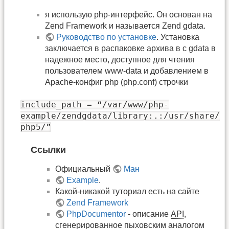
я использую php-интерфейс. Он основан на
Zend Framework и называется Zend gdata.
Руководство по установке
. Установка
заключается в распаковке архива в c gdata в
надежное место, доступное для чтения
пользователем www-data и добавлением в
Apache-конфиг php (php.conf) строчки
include_path = “/var/www/php-
example/zendgdata/library:.:/usr/share/
php5/”
Ссылки
Официальный
Ман
Example
.
Какой-никакой туториал есть на сайте
Zend Framework
PhpDocumentor
- описание
API
,
сгенерированное пыховским аналогом