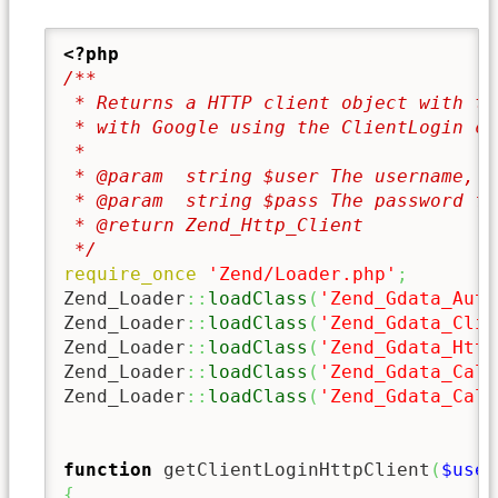
<?php
/**

 * Returns a HTTP client object with th
 * with Google using the ClientLogin cr
 *

 * @param  string $user The username, i
 * @param  string $pass The password fo
 * @return Zend_Http_Client

 */
require_once
'Zend/Loader.php'
;
Zend_Loader
::
loadClass
(
'Zend_Gdata_Auth
Zend_Loader
::
loadClass
(
'Zend_Gdata_Clie
Zend_Loader
::
loadClass
(
'Zend_Gdata_Http
Zend_Loader
::
loadClass
(
'Zend_Gdata_Cale
Zend_Loader
::
loadClass
(
'Zend_Gdata_Cale
function
 getClientLoginHttpClient
(
$user
{