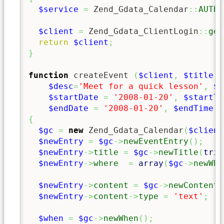
$service
=
 Zend_Gdata_Calendar
::
AUTH_
$client
=
 Zend_Gdata_ClientLogin
::
get
return
$client
;
}
function
 createEvent 
(
$client
,
$title
=
$desc
=
'Meet for a quick lesson'
,
$w
$startDate
=
'2008-01-20'
,
$startTi
$endDate
=
'2008-01-20'
,
$endTime
=
{
$gc
=
new
 Zend_Gdata_Calendar
(
$client
$newEntry
=
$gc
->
newEventEntry
(
)
;
$newEntry
->
title
=
$gc
->
newTitle
(
trim
$newEntry
->
where
=
array
(
$gc
->
newWhe
$newEntry
->
content
=
$gc
->
newContent
(
$newEntry
->
content
->
type
=
'text'
;
$when
=
$gc
->
newWhen
(
)
;