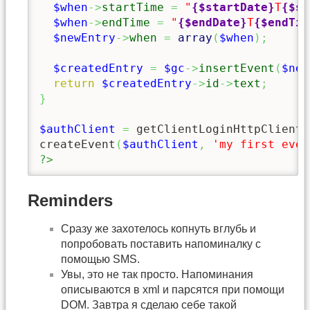
$when
->
startTime
=
"
{$startDate}
T
{$st
$when
->
endTime
=
"
{$endDate}
T
{$endTim
$newEntry
->
when
=
array
(
$when
)
;
$createdEntry
=
$gc
->
insertEvent
(
$new
return
$createdEntry
->
id
->
text
;
}
$authClient
=
 getClientLoginHttpClient
(
createEvent
(
$authClient
,
'my first even
?>
Reminders
Сразу же захотелось копнуть вглубь и
попробовать поставить напоминалку с
помощью SMS.
Увы, это не так просто. Напоминания
описываются в xml и парсятся при помощи
DOM. Завтра я сделаю себе такой