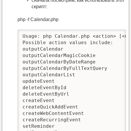
сначала посмотрим, как использовать этот
скрипт:
php -f Calendar.php
Usage: php Calendar.php <action> [<us
Possible action values include:

outputCalendar

outputCalendarMagicCookie

outputCalendarByDateRange

outputCalendarByFullTextQuery

outputCalendarList

updateEvent

deleteEventById

deleteEventByUrl

createEvent

createQuickAddEvent

createWebContentEvent

createRecurringEvent

setReminder
